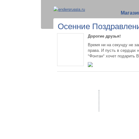
Магази
Осенние Поздравлен
Дорогие друзья!
Время ни на секунду не за
права. И пусть в сердцах 
"Фонтан" хочет подарить В
О компании Enders
Продукция
Сервисные центры
Уличные обогрев
Контакты
Грили