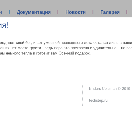
н
Документация
Новости
Галерея
ия!
медляет свой бег, и вот уже зной прошедшего лета остался лишь в наши
наших нет места грусти - ведь пора эта прекрасна и удивительна, - но в
ам немного тепла и готовит вам Осенний подарок.
Документация
Enders Colsman © 2019
атели
Материалы для разработчиков
techstep.ru
Каталог